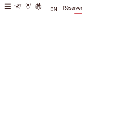
Réserver
EN
Retour sur notre montée en alpages
Retour en images et en articles de presse de notre
traditionnelle en-montagnée 2026
LIRE LA SUITE