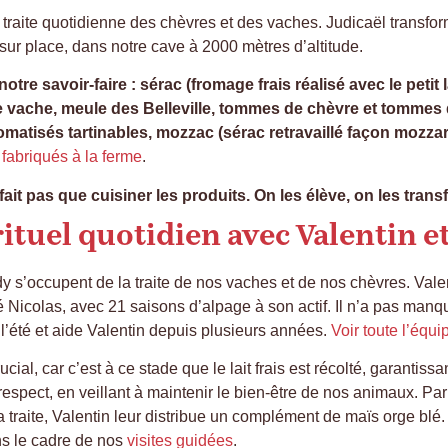
 traite quotidienne des chèvres et des vaches. Judicaël transfor
e sur place, dans notre cave à 2000 mètres d’altitude.
otre savoir-faire : sérac (fromage frais réalisé avec le petit la
de vache, meule des Belleville, tommes de chèvre et tommes de
omatisés tartinables, mozzac (sérac retravaillé façon mozzar
abriqués à la ferme
.
it pas que cuisiner les produits. On les élève, on les transfo
 rituel quotidien avec Valentin 
y s’occupent de la traite de nos vaches et de nos chèvres. Valent
épé Nicolas, avec 21 saisons d’alpage à son actif. Il n’a pas man
l’été et aide Valentin depuis plusieurs années.
Voir toute l’équ
cial, car c’est à ce stade que le lait frais est récolté, garantissa
t respect, en veillant à maintenir le bien-être de nos animaux. P
traite, Valentin leur distribue un complément de maïs orge blé.
ns le cadre de nos
visites guidées
.