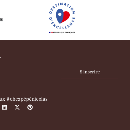
r
S'inscrire
aux #chezpépénicolas